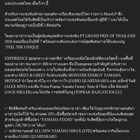
แห่งประเทศไทย เมื่อเร็วๆ นี้
สำหรับการแข่งขันจักรยานยนต์ทางเรียบชิงแชมป์โลก รายการ MotoGP ซึ่ง
ประเทศไทยได้รับสิทธิ์เป็นเจ้าภาพจัดการแข่งขันต่อเนื่องเข้าสู่ปีที่ 7 และได้เป็น
สนามเปิดฤดูกาลเป็นปีที่ 2 ติดต่อกัน
โดยยามาฮ่าร่วมเป็นผู้สนับสนุนหลักการแข่งขัน PT GRAND PRIX OF THAILAND
2026 ต่ออเนื่องเป็นปีที่ 7 พร้อมยกระดับประสบการณ์สุดพิเศษภายใต้แคมเปญ
“FEEL THE UNIQUE
EXPERIENCE สุดทุกทาง ต่างทุกฟิล” เตรียมเนรมิตโดมยักษ์ติดแอร์สุดล้ำ บนพื้นที่
ของยามาฮ่า ขนาดกว่า 800 ตารางเมตร ซึ่งเป็นหมุดหมายสำคัญสำหรับสาวก
มอเตอร์สปอร์ตโดยเฉพาะ ภายในจัดเต็มทั้งความบันเทิงสุดมันส์, กิจกรรมลุ้นรางวัล,
และช่วง MEET & GREET กับนักแข่งทีม MONSTER ENERGY YAMAHA
MOTOGP นำโดย ฟาบิโอ กวาร์ตาราโร่ (FABIO QUARTARARO) และ อเล็กซ์ รินส์
(ALEX RINS) และทีม Prima Pramac Yamaha Factory Team นำโดย แจ็ค มิลเลอร์
(JACK MILLER) และโทปรัค ราซกัตลิโอกลู (TOPRAK RAZGATLIOGLU)
✅ สิทธิพิเศษสำหรับแฟนมอเตอร์สปอร์ตยามาฮ่า เพียงโชว์กุญแจรถจักรยานยนต์ยา
มาฮ่ารุ่นใดก็ได้ รับ ส่วนลด 20% เมื่อซื้อบัตรเข้าชมการแข่งขันทุกที่นั่งและพิเศษสุด
สำหรับลูกค้าที่ซื้อบัตร “YAMAHA STAND” ทุกที่นั่ง รับสิทธิ์ลุ้นรางวัลใหญ่รวม
มูลค่า 238,700 บาท ได้แก่
✅ รถจักรยานยนต์ ALL NEW YAMAHA NMAX (STD) พร้อมหมวกกันน็อกและ
ลายเซ็น FABIO QUARTARARO