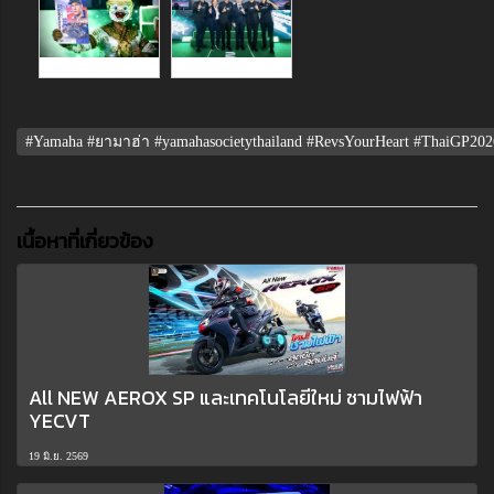
#Yamaha #ยามาฮ่า #yamahasocietythailand #RevsYourHeart #ThaiGP2
เนื้อหาที่เกี่ยวข้อง
All NEW AEROX SP และเทคโนโลยีใหม่ ชามไฟฟ้า
YECVT
19 มิ.ย. 2569