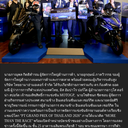
นายภาณุพล กิตติคำรณ ผู้จัดการใหญ่ด้านการค้า, นายอุกฤษณ์ ภาควิวรรธ รองผู้
จัดการใหญ่ด้านวางแผนการค้าและการตลาด พร้อมด้วยคณะผู้บริหารระดับสูง
บริษัท ไทยยามาฮ่ามอเตอร์ จำกัด ได้รับเกียรติถ่ายภาพร่วมกับ ดร.ก้องศักด ยอด
มณี ผู้ว่าการการกีฬาแห่งประเทศไทย, มิส อัมปาโร ปอร์โต ผู้อำนวยการอาวุโส ดอร์
น่า สปอร์ต เจ้าของลิขสิทธิ์การแข่งขัน MOTOGP, นายโชติชนก ชิดชอบ ผู้จัดการ
ฝ่ายกิจกรรมต่างประเทศ สนามช้าง อินเตอร์เนชั่นแนล เซอร์กิต และนายตนัยศิริ
ชาญวิทยารมณ์ กรรมการผู้อำนวยการ สนามช้าง อินเตอร์เนชั่นแนล เซอร์กิต ใน
งานแถลงข่าวความพร้อมการเป็นเจ้าภาพจัดการแข่งขันจักรยานยนต์ทางเรียบชิง
แชมป์โลก “PT GRAND PRIX OF THAILAND 2026” ภายใต้แนวคิด “MORE
THAN THE RACE” พร้อมเปิดจำหน่ายบัตรเข้าชมอย่างเป็นทางการ โดยการแถลง
ข่าวครั้งนี้จัดขึ้น ณ ชั้น 25 อาคารเฉลิมพระเกียรติ 7 รอบ พระชนมพรรษา การกีฬา