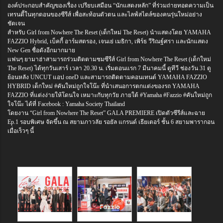
องค์ประกอบสำคัญของเรื่อง เปรียบเสมือน “นักแสดงหลัก” ที่ร่วมถ่ายทอดความเป็น
เทรนดี้ในทุกตอนของซีรีส์ เพื่อสะท้อนตัวตน และไลฟ์สไตล์ของคนรุ่นใหม่อย่าง
ชัดเจน
สำหรับ Girl from Nowhere The Reset (เด็กใหม่ The Reset) นำแสดงโดย YAMAHA
FAZZIO Hybrid, เบ็คกี้ อาร์มสตรอง, เจนเย่ เมธิกา, เพิร์ธ วีริณฐ์ศรา และนักแสดง
New Gen ชื่อดังอีกมากมาย
แฟนๆ ยามาฮ่าสามารถร่วมติดตามชมซีรีส์ Girl from Nowhere The Reset (เด็กใหม่
The Reset) ได้ทุกวันเสาร์ เวลา 20.30 น. เริ่มตอนแรก 7 มีนาคมนี้ ดูทีวี ช่องวัน 31 ดู
ย้อนหลัง UNCUT แอป oneD และสามารถติดตามคอนเทนต์ YAMAHA FAZZIO
HYBRID เด็กใหม่ #คันใหม่ถูกใจโน๊ะ ที่นำเสนอการตกแต่งของรถ YAMAHA
FAZZIO ที่แต่งง่ายให้โดนใจ เหมาะกับทุกวัย ภายใต้ #Yamaha #Fazzio #คันใหม่ถูก
ใจโน๊ะ ได้ที่ Facebook : Yamaha Society Thailand
โดยงาน “Girl from Nowhere The Reset” GALA PREMIERE เปิดตัวซีรีส์และฉาย
Ep.1 รอบพิเศษ จัดขึ้น ณ สยามภาวลัย รอยัล แกรนด์ เธียเตอร์ ชั้น 6 สยามพารากอน
เมื่อเร็วๆ นี้