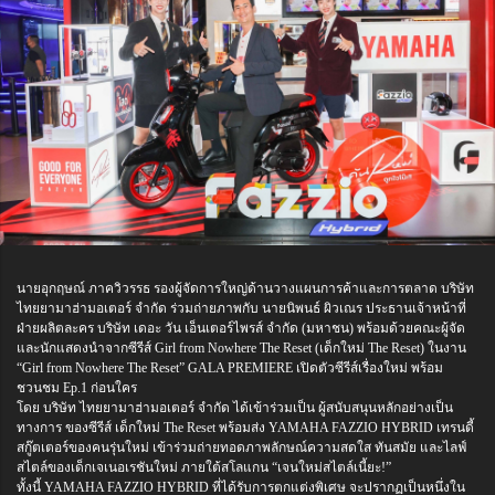
นายอุกฤษณ์ ภาควิวรรธ รองผู้จัดการใหญ่ด้านวางแผนการค้าและการตลาด บริษัท
ไทยยามาฮ่ามอเตอร์ จำกัด ร่วมถ่ายภาพกับ นายนิพนธ์ ผิวเณร ประธานเจ้าหน้าที่
ฝ่ายผลิตละคร บริษัท เดอะ วัน เอ็นเตอร์ไพรส์ จำกัด (มหาชน) พร้อมด้วยคณะผู้จัด
และนักแสดงนำจากซีรีส์ Girl from Nowhere The Reset (เด็กใหม่ The Reset) ในงาน
“Girl from Nowhere The Reset” GALA PREMIERE เปิดตัวซีรีส์เรื่องใหม่ พร้อม
ชวนชม Ep.1 ก่อนใคร
โดย บริษัท ไทยยามาฮ่ามอเตอร์ จำกัด ได้เข้าร่วมเป็น ผู้สนับสนุนหลักอย่างเป็น
ทางการ ของซีรีส์ เด็กใหม่ The Reset พร้อมส่ง YAMAHA FAZZIO HYBRID เทรนดี้
สกู๊ตเตอร์ของคนรุ่นใหม่ เข้าร่วมถ่ายทอดภาพลักษณ์ความสดใส ทันสมัย และไลฟ์
สไตล์ของเด็กเจเนอเรชันใหม่ ภายใต้สโลแกน “เจนใหม่สไตล์เนี้ยะ!”
ทั้งนี้ YAMAHA FAZZIO HYBRID ที่ได้รับการตกแต่งพิเศษ จะปรากฏเป็นหนึ่งใน