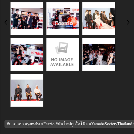
#ยามาฮ่า #yamaha #Fazzio #คันใหม่ถูกใจโน๊ะ #YamahaSocietyThailan