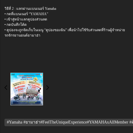
วิธีที่ 2 : แลกผ่านแบนเนอร์ Yamaha
• กดที่แบนเนอร์ “YAMAHA”
• เข้าสู่หน้าแลกคูปองส่วนลด
• กดบันทึกโค้ด
• คูปองจะถูกจัดเก็บในเมนู “คูปองของฉัน” เพื่อนำไปใช้รับส่วนลดที่ร้านผู้จำหน่าย
รถจักรยานยนต์ยามาฮ่า
#Yamaha #ยามาฮ่า#FeelTheUniqueExperience#YAMAHAxAllMember #คุ้