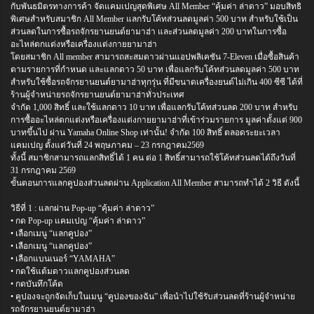
กับพันธมิตรทางการค้า จัดแคมเปญสุดพิเศษ All Member “คุ้มค่า ล่าดาว” มอบสิทธิ
พิเศษสำหรับสมาชิก All Member แลกรับโค้ทส่วนลดมูลค่า 500 บาท สำหรับใช้เป็น
ส่วนลดในการซื้อรถจักรยานยนต์ยามาฮ่า และส่วนลดมูลค่า 200 บาทในการซื้อ
อะไหล่ตกแต่งหรือเครื่องแต่งกายยามาฮ่า
โดยสมาชิก All member สามารถสะสมดาวผ่านแอปพลิเคชัน 7-Eleven เมื่อซื้อสินค้า
ตามรายการที่กำหนด และแลกดาว 50 บาท เพื่อแลกรับโค้ทส่วนลดมูลค่า 500 บาท
สำหรับใช้ซื้อรถจักรยานยนต์ยามาฮ่าทุกรุ่น ที่มีขนาดเครื่องยนต์ไม่เกิน 400 ซีซี ได้ที่
ร้านผู้จำหน่ายรถจักรยานยนต์ยามาฮ่าทั่วประเทศ
จำกัด 1,000 สิทธิ์ และใช้แลกดาว 10 บาท เพื่อแลกรับโค้ทส่วนลด 200 บาท สำหรับ
การซื้ออะไหล่ตกแต่งหรือเครื่องแต่งกายยามาฮ่าที่เข้าร่วมรายการ มูลค่าตั้งแต่ 900
บาทขึ้นไป ผ่าน Yamaha Online Shop เท่านั้น! จำกัด 100 สิทธิ์ ตลอดระยะเวลา
แคมเปญ ตั้งแต่วันที่ 24 พฤษภาคม – 23 กรกฎาคม2569
ทั้งนี้ สมาชิกสามารถแลกสิทธิ์ได้ 1 คน ต่อ 1 สิทธิ์สามารถใช้โค้ทส่วนลดได้ถึงวันที่
31 กรกฎาคม 2569
ขั้นตอนการแลกคูปองส่วนลดผ่าน Application All Member สามารถทำได้ 2 วิธี ดังนี้
วิธีที่ 1 : แลกผ่าน Pop-up “คุ้มค่า ล่าดาว”
• กด Pop-up แคมเปญ “คุ้มค่า ล่าดาว”
• เลือกเมนู “แลกคูปอง”
• เลือกเมนู “แลกคูปอง”
• เลือกแบนเนอร์ “YAMAHA”
• กดใช้แต้มดาวแลกคูปองส่วนลด
• กดบันทึกโค้ด
• คูปองจะถูกจัดเก็บในเมนู “คูปองของฉัน” เพื่อนำไปใช้รับส่วนลดที่ร้านผู้จำหน่าย
รถจักรยานยนต์ยามาฮ่า