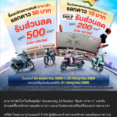
ยามาฮ่าจัดโปรโมชั่นสุดคุ้ม! ส่งแคมเปญ All Member “คุ้มค่า ล่าดาว” แลกรับ
ส่วนลดซื้อรถจักรยานยนต์ยามาฮ่า และอะไหล่ตกแต่งหรือเครื่องแต่งกายยามาฮ่า
บริษัท ไทยยามาฮ่ามอเตอร์ จำกัด ผู้ผลิตและจำหน่ายรถจักรยานยนต์คุณภาพ ร่วม