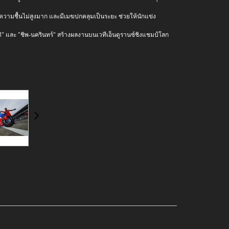
ยส ความชื้นไม่สูงมาก และมีเมฆปกคลุมเป็นระยะ ช่วยให้นักแข่ง
รติ" และ "ชิพ-นครินทร์" สร้างผลงานบนเวทีเอ็นดูรานซ์ชิงแชมป์โลก