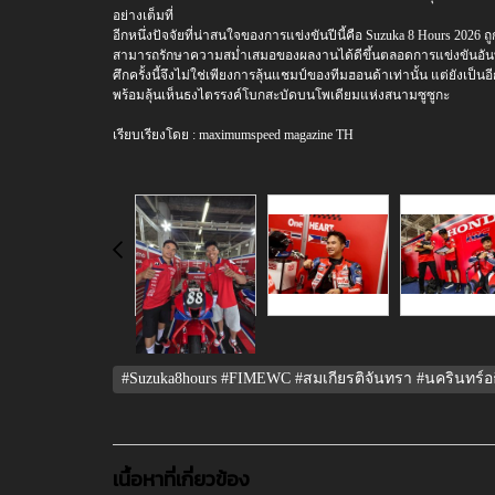
อย่างเต็มที่
อีกหนึ่งปัจจัยที่น่าสนใจของการแข่งขันปีนี้คือ Suzuka 8 Hours 2026
สามารถรักษาความสม่ำเสมอของผลงานได้ดีขึ้นตลอดการแข่งขันอั
ศึกครั้งนี้จึงไม่ใช่เพียงการลุ้นแชมป์ของทีมฮอนด้าเท่านั้น แต่ยัง
พร้อมลุ้นเห็นธงไตรรงค์โบกสะบัดบนโพเดียมแห่งสนามซูซูกะ
เรียบเรียงโดย : maximumspeed magazine TH
#Suzuka8hours #FIMEWC #สมเกียรติจันทรา #นครินทร์อธิรั
เนื้อหาที่เกี่ยวข้อง