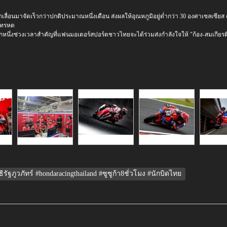
 ถูกเลื่อนมาจัดเร็วกว่าปกติประมาณหนึ่งเดือน ส่งผลให้อุณหภูมิอยู่ต่ำกว่า 30 องศาเซลเซี
นทรหด
เป็นอีกหนึ่งช่วงเวลาสำคัญที่แฟนมอเตอร์สปอร์ตชาวไทยจะได้ร่วมส่งกำลังใจให้ "ก้อง-สมเกีย
ฐภูวภัทร์ #hondaracingthailand #ซูซูก้า8ชั่วโมง #นักบิดไทย