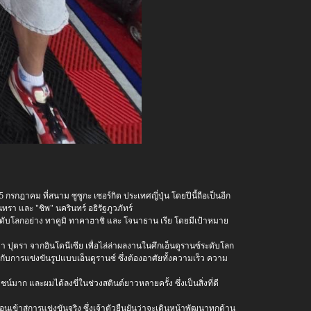
กรกฎาคม ที่สนาม ซูซูกะ เซอร์กิต ประเทศญี่ปุ่น โดยปีนี้ถือเป็นอีก
ทรา และ "ชิพ" นครินทร์ อธิรัฐภูวภัทร์
ะดับโลกอย่าง ทาคูมิ ทาคาฮาชิ และ โจนาธาน เรีย โดยมีเป้าหมาย
ตา ปุตรา จากอินโดนีเซีย เพื่อไล่ล่าผลงานในศึกเอ็นดูรานซ์ระดับโลก
ับการแข่งขันรูปแบบเอ็นดูรานซ์ ซึ่งต้องอาศัยทั้งความเร็ว ความ
์มาก และผมได้ลงขี่ในช่วงสตินต์ยาวหลายครั้ง ซึ่งเป็นสิ่งที่ดี
อนเข้าสู่การแข่งขันจริง ซึ่งเจ้าตัวยืนยันว่าจะเดินหน้าพัฒนาทุกด้าน