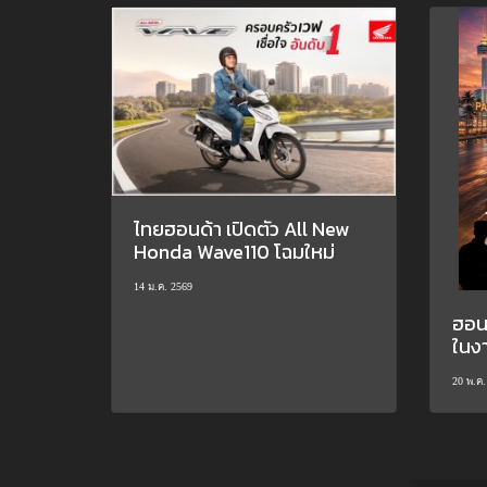
ไทยฮอนด้า เปิดตัว All New
Honda Wave110 โฉมใหม่
14 ม.ค. 2569
ฮอนด
ในง
20 พ.ค.