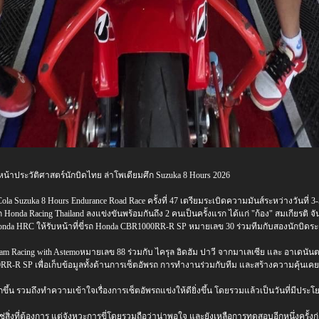
างหน้าประวัติศาสตร์นักบิดไทย ล่าโพเดียมศึก Suzuka 8 Hours 2026
Suzuka 8 Hours Endurance Road Race ครั้งที่ 47 เตรียมระเบิดความมันส์ระหว่างวันที่ 3-5 
nda Racing Thailand ลงแข่งขันพร้อมกันถึง 2 คนเป็นครั้งแรก ได้แก่ "ก้อง" สมเกียรติ จัน
onda HRC ให้รับหน้าที่ขี่รถ Honda CBR1000RR-R SP หมายเลข 30 ร่วมทีมกับสองนักบิดร
Dream Racing with Astemoหมายเลข 88 ร่วมกับ ไครุล อิดฮัม ปาวี จากมาเลเซีย และ อาเดนัน
R SP เพื่อเก็บข้อมูลทั้งด้านการเซ็ตอัพรถ การทำงานร่วมกับทีม และสร้างความคุ้นเคยก
 รวมถึงทำความเข้าใจเรื่องการเซ็ตอัพรถแข่งให้ดียิ่งขึ้น โดยรวมแล้วเป็นวันที่มีประโยชน
ใช่สิ่งที่ต้องการ แต่จังหวะการขี่โดยรวมถือว่าน่าพอใจ และยังเหลือการทดสอบอีกหนึ่งครั้งก่