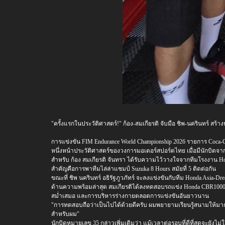
"ครั้งแรกในประวัติศาสตร์!" ก้อง-สมเกียรติ จับมือ ชิพ-นครินทร์ สร้
การแข่งขัน FIM Endurance World Championship 2026 รายการ Coca-Cola 
หนึ่งหน้าประวัติศาสตร์ของวงการมอเตอร์สปอร์ตไทย เมื่อมีนักบิดจาก Ho
สำหรับ ก้อง สมเกียรติ จันทรา ได้รับความไว้วางใจจากทีมโรงงาน H
สำคัญคือการพาทีมไล่ล่าแชมป์ Suzuka 8 Hours สมัยที่ 5 ติดต่อกัน
ขณะที่ ชิพ นครินทร์ อธิรัฐภูวภัทร์ จะลงแข่งขันกับทีม Honda Asia-
ด้านความพร้อมล่าสุด สมเกียรติได้ลงทดสอบรถแข่ง Honda CBR1000RR-
สม่ำเสมอ และการบริหารร่างกายตลอดการแข่งขันอันยาวนาน
"การทดสอบถือว่าเป็นไปได้ด้วยดีครับ ผมพยายามเรียนรู้สนามให้มากขึ้น
สำหรับผม"
นักบิดหมายเลข 35 กล่าวเพิ่มเติมว่า แม้เวลาต่อรอบที่ดีที่สุดจะยังไม่