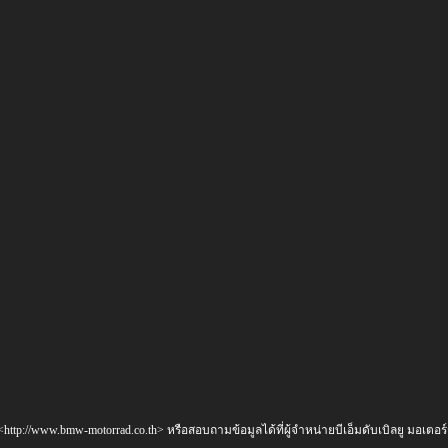
h<http://www.bmw-motorrad.co.th> หรือสอบถามข้อมูลได้ที่ผู้จำหน่ายบีเอ็มดับเบิลยู มอเต