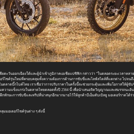
อเชียตะวันออกเฉียงใต้และผู้นำเข้าภูมิภาคเอเชียแปซิฟิก กล่าวว่า “ในตลอดระยะเวลาหลา
เตอร์ไซค์รุ่นใหม่ที่ครอบคลุมทั้งความต้องการด้านการขับขี่และไลฟ์สไตล์ที่แตกต่าง ไปจ
บิ๊กไบค์ไทย เราเชื่อว่าการปรับราคาในครั้งนี้จะช่วยกระตุ้นและเพิ่มโอกาสให้ผู้ขับขี
่จะเสริมความแข็งแกร่งในตลาดไทยตลอดทั้งปี 2564 นี้ เพื่อนำเสนอจิตวิญญาณและสมรรถนะอั
ึกทักษะการขับขีและทริปที่น่าสนุกอีกมากมายไว้ให้ลูกค้าบีเอ็มดับเบิลยู มอเตอร์ราดได้ร่
มอเตอร์ไซค์รุ่นต่าง ๆ ดังนี้