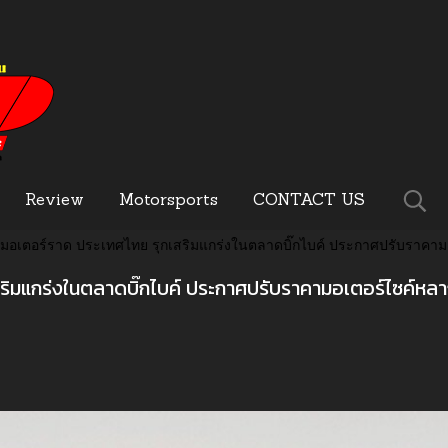
Review
Motorsports
CONTACT US
ลยู มอเตอร์ราด ประเทศไทย รุกเสริมแกร่งในตลาดบิ๊กไบค์ ประกาศปรับราคา
เสริมแกร่งในตลาดบิ๊กไบค์ ประกาศปรับราคามอเตอร์ไซค์หลา