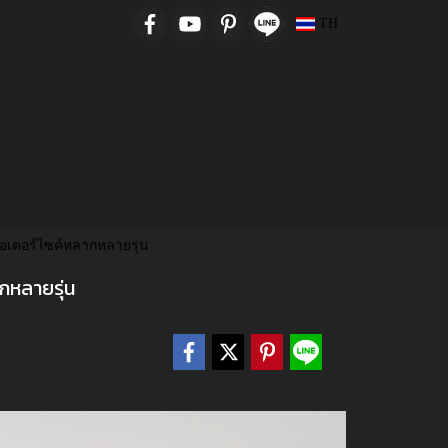
TH
มอเตอร์ไซค์หลากหลายรุ่น
กหลายรุ่น