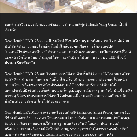
ฮอนด้าได้เริ่มทยอยส่งมอบรถพร้อมวางจำหน่ายที่ศูนย์ Honda Wing Center เป็นที่
เรียบร้อย
New Honda LEAD125 รถ เอ.ที. รุ่นใหม่ ดีไซน์เรียบหรู มาพร้อมความโดดเด่นด้วย
ฟังก์ชันที่สามารถตอบโจทย์ทุกไลฟ์สไตล์ของคนเมือง ภายใต้คอนเซปต์
“มอเตอร์ไซค์ของคนมีของ” ตัวรถออกแบบบนพื้นฐานของความเป็นสมาร์ทซิตี้ไบค์
แผงหน้าปัดโครเมียม V-shaped ให้ความพรีเมียม ไฟหน้า-ท้าย แบบ LED ดีไซน์
ปราดเปรียวทันสมัย
New Honda LEAD125 ตอบโจทย์ทุกการใช้งานด้วยพื้นที่ใต้เบาะ U-Box ขนาดใหญ่
ถึง 37 ลิตร สามารถเก็บหมวกกันน็อกได้ 2 ใบ เพิ่มความสะดวกด้วยคอนโซลหน้า
ขนาดใหญ่ พร้อมช่องชาร์จไฟสำรองแบบ AC socket รองรับการใช้งานได้
เอนกประสงค์ยิ่งขึ้นด้วยแร็กท้ายขนาดใหญ่เป็นอุปกรณ์มาตรฐาน ถังน้ำมันเชื้อเพลิง
ความจุ 6 ลิตร เพิ่มระยะการใช้งานได้อย่างต่อเนื่อง และยังสามารถกดเปิดฝาเติม
น้ำมันได้อย่างสะดวกโดยไม่ต้องลงจากรถ
New Honda LEAD125 มาพร้อมเครื่องยนต์ eSP (Enhanced Smart Power) ขนาด 125
ซีซี หัวฉีดอัจฉริยะ PGM-FI ให้สมรรถนะเต็มประสิทธิภาพ และประหยัดน้ำมันสูงสุด
ถึง 50 กม./ลิตร ทดสอบภายใต้มาตรฐานไอเสียระดับ 7 โดยสถาบันยานยนต์
พร้อมระบบหยุดเครื่องยนต์อัตโนมัติ Idling Stop System มั่นใจการหยุดรถด้วยดิสก์
เบรกหน้า ที่มาพร้อมระบบ Combi Brake ช่วยกระจายแรงเบรกหน้า-หลัง