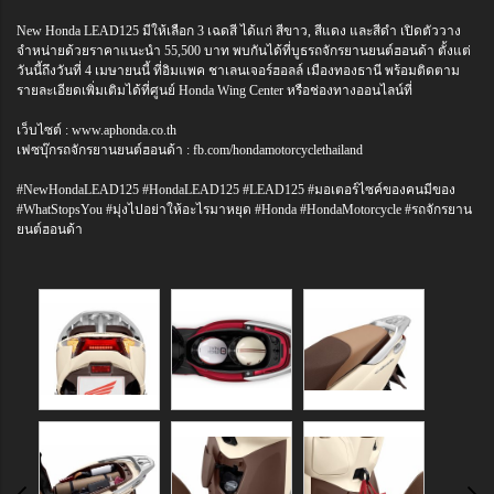
New Honda LEAD125 มีให้เลือก 3 เฉดสี ได้แก่ สีขาว, สีแดง และสีดำ เปิดตัววาง
จำหน่ายด้วยราคาแนะนำ 55,500 บาท พบกันได้ที่บูธรถจักรยานยนต์ฮอนด้า ตั้งแต่
วันนี้ถึงวันที่ 4 เมษายนนี้ ที่อิมแพค ชาเลนเจอร์ฮอลล์ เมืองทองธานี พร้อมติดตาม
รายละเอียดเพิ่มเติมได้ที่ศูนย์ Honda Wing Center หรือช่องทางออนไลน์ที่
เว็บไซต์ : www.aphonda.co.th
เฟซบุ๊กรถจักรยานยนต์ฮอนด้า : fb.com/hondamotorcyclethailand
#NewHondaLEAD125 #HondaLEAD125 #LEAD125 #มอเตอร์ไซค์ของคนมีของ
#WhatStopsYou #มุ่งไปอย่าให้อะไรมาหยุด #Honda #HondaMotorcycle #รถจักรยาน
ยนต์ฮอนด้า