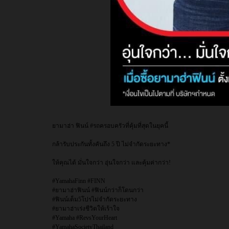
ยามาฮ่า ฟินน์ #รถครอบครัวที่คุ้มที่สุดในยุคนี้
กล้ารับประกันทั้งคันถึง 5 ปี ไม่จำกัดระยะทาง*
ให้คุณได้ มั่นใจกว่า อุ่นใจกว่า และคุ้มค่ากว่า!
#YamahaFinn #FINN
#ยามาฮ่าฟินน์ #ฟินน์กว่าก็โดนกว่า
#ฟินน์เต็ม5โปรไม่จำกัดระยะทาง
#ยามาฮ่าเร่งชีวิตให้เร้าใจ
#Yamaha #RevsYourHeart
#YamahaSocietyThailand