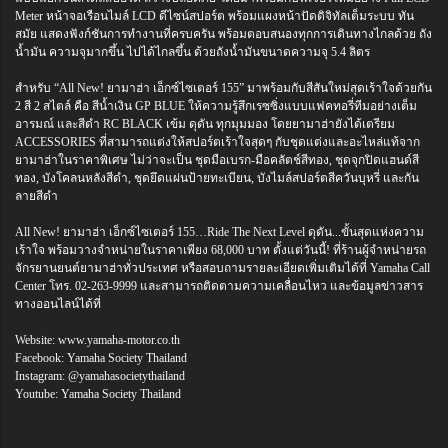
Meter หน้าจอเรือนไมล์ LCD ดีไซน์สปอร์ต พร้อมแผงหน้าปัดดิจิทัลเต็มระบบ ทัน
สมัย แสดงฟังก์ชันการทำงานที่ครบครัน พร้อมตอบสนองทุกการเดินทางไกลด้วย ถัง
น้ำมัน ความจุมากขึ้น ไปได้ไกลขึ้น ด้วยถังน้ำมันขนาดความจุ 5.4 ลิตร
สำหรับ “All New! ยามาฮ่า เอ็กซ์ไซเตอร์ 155” มาพร้อมกับสีสันใหม่สุดเร้าใจด้วยกัน
2 สี 2 สไตล์ คือ สีน้ำเงิน GP BLUE ให้ความรู้สึกเรซซิ่งแบบแฟคทอรี่ทีมอย่างเต็ม
อารมณ์ และสีดำ RC BLACK เข้ม ดุดัน ทุกมุมมอง โดยยามาฮ่ายังได้เตรียม
ACCESSORIES ที่สามารถแต่งให้สปอร์ตเร้าใจสุดๆ กับชุดแต่งและอะไหล่แท้จาก
ยามาฮ่าในราคาพิเศษ ไม่ว่าจะเป็น ชุดมือเบรก-มือคลัตช์สีทอง, ชุดจุกปิดแฮนด์สี
ทอง, บังโคลนหลังสีดำ, ชุดยึดแผ่นป้ายทะเบียน, บังไมล์สปอร์ตสีควันบุหรี่ และกัน
ลายสีดำ
All New! ยามาฮ่า เอ็กซ์ไซเตอร์ 155…Ride The Next Level ดุดัน...ขั้นสุดแห่งความ
เร้าใจ พร้อมวางจำหน่ายในราคาเพียง 68,000 บาท ตั้งแต่วันนี้! ที่ร้านผู้จำหน่ายรถ
จักรยานยนต์ยามาฮ่าทั่วประเทศ หรือสอบถามรายละเอียดเพิ่มเติมได้ที่ Yamaha Call
Center โทร. 02-263-9999 และสามารถติดตามความเคลื่อนไหว และข้อมูลข่าวสาร
ทางออนไลน์ได้ที่
Website: www.yamaha-motor.co.th
Facebook: Yamaha Society Thailand
Instagram: @yamahasocietythailand
Youtube: Yamaha Society Thailand