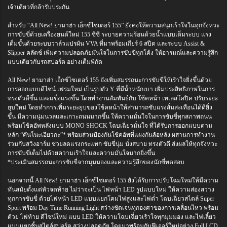
เจ้าเดียวที่กล้ารับประกัน
สำหรับ “All New! ยามาฮ่า เอ็กซ์ไซเตอร์ 155” ยังคงให้ความสนุกเร้าใจในทุกจังหวะ
การขับขี่ด้วยเครื่องยนต์ใหม่ 155 ซีซี ระบายความร้อนด้วยน้ำแบบเต็มระบบ แรง
เต็มขั้นด้วยระบบวาล์วแปรผัน VVA ที่มาพร้อมเกียร์ 6 สปีด และระบบ Assist &
Slipper คลัตช์ เพิ่มความปลอดภัยมั่นใจในการขับขี่ทุกโค้ง ให้อารมณ์และความรู้สึก
แบบเดียวกับรถสปอร์ต อย่างเต็มพิกัด
All New! ยามาฮ่า เอ็กซ์ไซเตอร์ 155 ยังเพิ่มสมรรถนะการขับขี่ให้เร้าใจยิ่งขึ้นด้วย
การออกแบบดีไซน์ เฟรมใหม่ เป็นรูปตัว Y ที่มีน้ำหนักเบา เพิ่มประสิทธิภาพในการ
ทรงตัวดีขึ้น และแข็งแรงขึ้น โดยทำงานสัมพันธ์กับ โช้คหน้า เทเลสโคปิค ปรับระยะ
ยุบใหม่ โดยทำการเพิ่มระยะยุบของโช้คหน้าให้สามารถซับแรงสั่นสะเทือนได้ดียิ่ง
ขึ้น มีความนุ่มนวลและเกาะถนนมากขึ้น ให้ความมั่นใจในการขับขี่ทุกสภาพถนน
พร้อมโช้คอัพหลังแบบ MONO SHOCK โฉบเฉี่ยวมั่นใจ ที่ได้รับการออกแบบตาม
หลัก “คันโนะเฮียวกะ”* พร้อมส่วนป้องกันโช้คอัพที่แผงกันล้อหลัง ผสานการทำงาน
ร่วมกับสวิงอาร์ม ช่วยลดแรงกระแทก ขับขี่นุ่ม นั่งสบาย ทรงตัวดี ส่งผลให้ทุกจังหวะ
การขับขี่เต็มไปด้วยความเร้าใจและความมั่นใจมากยิ่งขึ้น
*ประเมินสมรรถนะการขับขี่จากมุมมองและความรู้สึกของนักขี่ทดสอบ
นอกจากนี้ All New! ยามาฮ่า เอ็กซ์ไซเตอร์ 155 ยังได้รับการปรับโฉมใหม่ให้มีความ
ทันสมัยตั้งแต่หัวจดท้าย ไม่ว่าจะเป็น ไฟหน้า LED รูปแบบใหม่ ให้ความส่องสว่าง
ทุกการขับขี่ ด้วยไฟหน้า LED แบบแยกโคมไฟสูงและไฟต่ำ โฉบเฉี่ยวสไตล์ Super
Sport พร้อม Day Time Running Light สว่างชัดเจนทุกองศาของการเคลื่อนไหว พร้อม
ด้วย ไฟท้าย ดีไซน์ใหม่ แบบ LED ให้ความโฉบเฉี่ยวเร้าใจทุกมุมมอง และไฟเลี้ยว
แบบแยกชิ้นสไตล์สปอร์ต สว่างปลอดภัย โดยมาพร้อมกับฟีเจอร์ใหม่อย่าง Full LCD