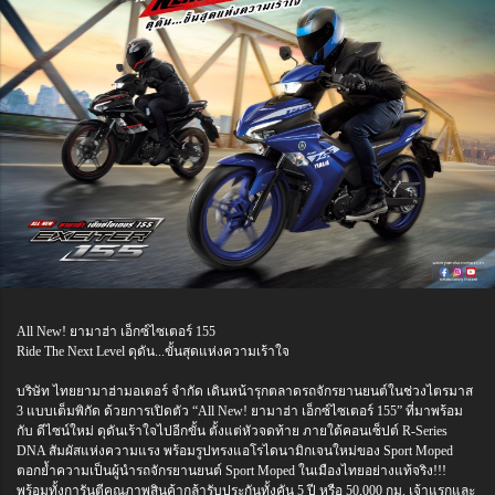
All New! ยามาฮ่า เอ็กซ์ไซเตอร์ 155
Ride The Next Level ดุดัน...ขั้นสุดแห่งความเร้าใจ
บริษัท ไทยยามาฮ่ามอเตอร์ จำกัด เดินหน้ารุกตลาดรถจักรยานยนต์ในช่วงไตรมาส
3 แบบเต็มพิกัด ด้วยการเปิดตัว “All New! ยามาฮ่า เอ็กซ์ไซเตอร์ 155” ที่มาพร้อม
กับ ดีไซน์ใหม่ ดุดันเร้าใจไปอีกขั้น ตั้งแต่หัวจดท้าย ภายใต้คอนเซ็ปต์ R-Series
DNA สัมผัสแห่งความแรง พร้อมรูปทรงแอโรไดนามิกเจนใหม่ของ Sport Moped
ตอกย้ำความเป็นผู้นำรถจักรยานยนต์ Sport Moped ในเมืองไทยอย่างแท้จริง!!!
พร้อมทั้งการันตีคุณภาพสินค้ากล้ารับประกันทั้งคัน 5 ปี หรือ 50,000 กม. เจ้าแรกและ