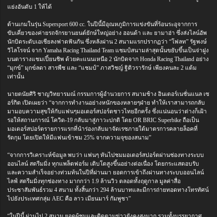
แย่งอันดับ 1 ให้ได้
ด้านเกมในรุ่น Supersport 600 cc. ในปีนี้มีอุณหภูมิการแข่งขันที่ร้อนระอุจากการ
ขับเคี่ยวของค่ายรถจักรยานยนต์ยักษ์ใหญ่อย่าง ฮอนด้า และ ยามาฮ่า ซึ่งส่งไลน์อัพ
นักบิดระดับเอเชียลงฟาดฟันกัน ซึ่งหลังผ่าน 2 สนามแรกปรากฏว่า “โฟลท” รัฐพงษ์
วิไลโรจน์ จาก Yamaha Racing Thailand Team แชมป์สนามล่าสุดนั้นขยับขึ้นเป็นจ่าฝูง
บนตารางแชมเปี้ยนชิพ ด้วยคะแนนเหนือ 2 นักบิดจาก Honda Racing Thailand อย่าง
“มุกข์” มุกข์ลดา สารพืช และ “แชมป์” ภาสวิชญ์ ฐิติวรารักษ์ เพียงคนละ 2 แต้ม
เท่านั้น
นายตนัยศิริ ชาญวิทยารมณ์ กรรมการผู้อำนวยการ สนามช้าง อินเตอร์เนชั่นแนล เซ
อร์กิต เปิดเผยว่า “จากการทำงานอย่างหนักของหลายๆฝ่าย ทำให้เราสามารถกลับ
มามอบความสุขให้กับแฟนๆมอเตอร์สปอร์ตชาวไทยอีกครั้ง ซึ่งแน่นอนว่าต่างก็เฝ้า
รอให้สถานการณ์ โควิด-19 กลับมาสู่ภาวะปกติ โดย OR BRIC Superbike ถือเป็น
มอเตอร์สปอร์ตรายการแรกที่นำร่องกลับมาจัดเรซภายใต้มาตรการคลายล็อคที่
รัดกุม โดยเปิดให้มีแฟนเข้าชม 25% จากความจุของสนาม”
“จากการวิเคราะห์ข้อมูล พบว่า แฟนๆ หันไปชมมอเตอร์สปอร์ตผ่านช่องทางระบบ
ออนไลน์ สตรีมมิ่ง ทุกแพล็ตฟอร์ม เติบโตสูงขึ้นอย่างต่อเนื่อง โดยกระแสตอบรับ
และความสำเร็จอย่างท่วมท้นในปีที่ผ่านมา ยอดการเข้าถึงผ่านทางระบบออนไลน์
ไลฟ์ สตรีมมิ่งทุกช่องทาง มากกว่า 1.9 ล้านวิว ตลอดทั้งฤดูกาล มูลค่าสื่อ
ประชาสัมพันธ์รวม 4 สนาม ทั้งสิ้นกว่า 294 ล้านบาทและมีการถ่ายทอดทางโทรทัศน์
ไปยังประเทศกลุ่ม AEC คือ ลาว เมียนมาร์ กัมพูชา”
“ในปีนี้ ผ่านไป 2 สนาม ยอดผู้ชมและติดตามข่าวยังคงสูงมาก รวมทั้งบรรยากาศ