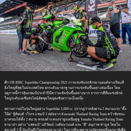
ศึก OR BIRC Superbike Championship 2021 การแข่งขันรถจักรยานยนต์ทางเรียบที่
ยิ่งใหญ่ที่สุดในประเทศไทย ยกระดับมาตรฐานการแข่งขันขึ้นอย่างต่อเนื่อง โดย
ฤดูกาลนี้การลุ้นแชมป์ประจำปีมีความเข้มข้นขึ้นอย่างมาก จากการที่ทีมแข่งยักษ์
ใหญ่ระดับเอเชียส่งไลน์อัพชุดใหญ่ลงชิงความเป็นหนึ่ง
สถานการณ์ในรุ่นใหญ่อย่าง Superbike 1,000 cc. ปรากฏว่าหลังผ่าน 2 สนามแรก “ติ๊ง
โน๊ต” ฐิติพงศ์ วโรกร แชมป์ 3 สมัยจาก Kawasaki Thailand Racing Team คว้าชัยชนะ
มาครองได้ทั้ง 2 สนาม ครองตำแหน่งจ่าฝูงเหนือคู่หู Yamaha Thailand Racing Team
ยามาฮ่า อย่าง “แสตมป์” อภิวัฒน์ วงศ์ธนานนท์ และ “ตี” อนุภาพ ซามูล โดยใน
สนามที่ 3 นี้ นับเป็นศึกใหญ่ของยามาฮ่า ในการที่จะพยายามงัดกลยุทธิ์ออกมาสู้เพื่อ