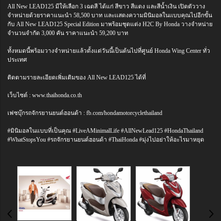
All New LEAD125 มีให้เลือก 3 เฉดสี ได้แก่ สีขาว สีแดง และสีน้ำเงิน เปิดตัววาง
จำหน่ายด้วยราคาแนะนำ 58,500 บาท เเละเเสดงความมินิมอลในเเบบคุณไปอีกขั้น
กับ All New LEAD125 Special Edition มาพร้อมชุดแต่ง H2C By Honda วางจำหน่าย
จำนวนจำกัด 3,000 คัน ราคาแนะนำ 59,200 บาท
ทั้งหมดนี้พร้อมวางจำหน่ายแล้วตั้งแต่วันนี้เป็นต้นไปที่ศูนย์ Honda Wing Center ทั่ว
ประเทศ
ติดตามรายละเอียดเพิ่มเติมของ All New LEAD125 ได้ที่
เว็บไซต์ : www.thaihonda.co.th
เฟซบุ๊กรถจักรยานยนต์ฮอนด้า : fb.com/hondamotorcyclethailand
#มินิมอลในแบบที่เป็นคุณ #LiveAMinimalLife #AllNewLead125 #HondaThailand
#WhatStopsYou #รถจักรยานยนต์ฮอนด้า #ThaiHonda #มุ่งไปอย่าให้อะไรมาหยุด