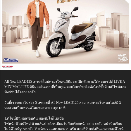
All New LEAD125 เทรนด์ใหม่ครองใจคนมินิมอล เปิดตัวภายใต้คอนเซปต์ LIVE A
MINIMAL LIFE มินิมอลในแบบที่เป็นคุณ ตอบโจทย์ทุกไลฟ์สไตล์ทั้งด้านดีไซน์เเละ
ฟังก์ชันได้อย่างลงตัว
วันนี้เราจะพาไปส่อง 5 เหตุผลที่ All New LEAD125 สามารถครองใจคนสไตล์มินิ
มอล จนเป็นเทรนด์ใหม่ของรถตระกูล เอ.ที.
1.ดีไซน์มินิมอลรอบคัน มองยังไงก็ไม่เบื่อ
ไฟหน้าดีไซน์ใหม่ ด้วยเส้นสายโครเมียมรับกับกริลล์หน้าอย่างลงตัว หน้าปัดเรือน
ไมล์ดีไซน์รูปทรงตัว V พร้อมจอแสดงผลครบครัน เเละที่จับหลังที่นอกจากจะดีไซน์