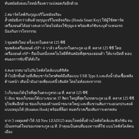
ทันสมัยยังตอบโจทย์เรื่องความปลอดภัยอีกด้วย
2.สมาร์ทไลฟ์กับกุญเเจรีโมทอัจฉริยะ
ล้ำสมัยยิ่งกว่าเดิมด้วยกุญแจรีโมทอัจฉริยะ (Honda Smart Key) ให้ผู้ใช้สตาร์ต
เครื่องยนต์ได้อย่างสะดวกโดยไม่ต้องใช้กุญแจ พร้อมฟังก์ชันระบุตำแหน่งรถ
ป้องกันการโจรกรรม
3.ขุมพลังใหม่ ครั้งเเรกในคลาส 125 ซีซี
ขุมพลังเครื่องยนต์ eSP+ 4 วาล์ว ครั้งแรกในตระกูล เอ.ที. คลาส 125 ซีซี โดย
เครื่องยนต์ eSP+ ถือเป็นหนึ่งเทคโนโลยีที่ทันสมัยที่สุดของฮอนด้า ให้แรงบิดดี ตอบ
สนองการขับขี่ได้ดั่งใจ
4.สะดวกสบายไปกับไลฟ์สไตล์แบบดิจิทัล
ล้ำไปอีกขั้นด้วยที่เสียบชาร์จโทรศัพท์มือถือแบบ USB Type A เเละถังน้ำมันเชื้อเพลิง
ด้านหน้า เติมน้ำมันง่ายเพียงแค่นิ้วสัมผัส โดยไม่ต้องลงจากรถ
5.เก็บของได้จุใจที่สุดในตระกูลรถ เอ.ที. คลาส 125 ซีซี
U-Box ช่องเก็บของใต้เบาะขนาด 37 ลิตร ใหญ่ที่สุดในรถตระกูล เอ.ที. คลาส 125 ซีซี
จุใจเพิ่มอีกด้วย ช่องเก็บของด้านหน้าขนาดใหญ่ เเละที่แขวนสัมภาระอเนกประสงค์
แบบหมุนได้ (Rotation Hook) พร้อมที่ล็อก หมดกังวลเรื่องสัมภาระตกหล่น
จาก 5 เหตุผลทำให้ All New LEAD125 ตอบโจทย์ทั้งด้านไลฟ์สไตล์เเละฟังก์ชัน จน
เป็นเทรนด์ใหม่ของรถตระกูล เอ.ที. ถ้าคุณเป็นคนที่มองหารถที่ใช่ เเบบไลฟ์สไตล์คน
เมือง