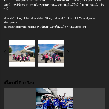
คัน ให้กับ foodpanda โดยมีสถานีสับเปลี่ยนแบตเตอรี่หรือ Battery Swapping Station
รองรับการใช้งาน 14 แห่งทั่วกรุงเทพฯ ก่อนจะขยายสู่พื้นที่ใกล้เคียงอย่างต่อเนื่องใน
ปีนี้
#HondaMotorcycleEV #HondaEV #Benlye #HondaMotorcycleEVxfoodpanda
#foodpanda
#HondaMotorcycleThailand #รถจักรยานยนต์ฮอนด้า #WhatStopsYou
เนื้อหาที่เกี่ยวข้อง