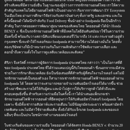
สู่สิ่งแวดล้อม ได้กลายมาเป็นหนี่งในแนวทางที่สำคัญของไทยฮอนด้าในการร่วม
สร้างสังคมที่มีความยั่งยืน ในฐานะของผู้นำวงการรถจักรยานยนต์ไทย เราให้ความ
สำคัญกับเทคโนโลยียานยนต์ไฟฟ้าเป็นอย่างมาก เริ่มจากการพัฒนา EV Ecosystem
ในเมืองไทย ผ่านการศึกษาวิจัยร่วมกับสถาบันต่างๆ ทั้งภาครัฐ และเอกชน และใน
ครั้งนี้ฮอนด้าได้ผนึกกำลังกับ Food Delivery ชั้นนำอย่าง foodpanda ถือเป็นอีกก้าว
สำคัญ ในการต่อยอดการพัฒนาสู่อนาคตของสังคมไทย โดยฮอนด้าได้นำ Honda
BENLY e: ซึ่งเป็นรถจักรยานยนต์ไฟฟ้าที่มีเทคโนโลยีอันทันสมัยมาใช้ในความร่วม
มือครั้งนี้ พร้อมกับวางสถานีสับเปลี่ยนแบตเตอรี่ไว้มากถึง 14 แห่ง กระจายตัวอยู่ทั่ว
กรุงเทพฯ ซึ่งจะทำให้ไรเดอร์ของ foodpanda สามารถใช้งานได้อย่างมั่นใจ โดยทั้ง
สองบริษัทต่างก็มีเป้าหมายร่วมกันในการผลักดันการใช้พลังงานทางเลือก และ
ตอกย้ำถึงความตั้งใจในการดูแลสิ่งแวดล้อมและสังคม”
ศิริภา จึงสวัสดิ์ กรรมการผู้จัดการ foodpanda ประเทศไทย กล่าวว่า "เป็นโอกาสที่ดี
ของ foodpanda ประเทศไทย ที่ได้ร่วมแคมเปญนี้กับไทยฮอนด้า ซึ่งนอกจากจะมีส่วน
ช่วยในการรักษาสิ่งแวดล้อม ยังเป็นข้อเสนอที่ดีสำหรับผู้ที่สนใจงานไรเดอร์ แต่ไม่มี
รถจักรยานยนต์เป็นของตัวเอง ก็สามารถเช่ารถจักรยานยนต์ไฟฟ้าของฮอนด้าผ่าน
foodpanda ได้ โดยคาดว่าจะสามารถขยายจำนวนพันธมิตรไรเดอร์ได้มากขึ้น ช่วย
สร้างอาชีพและรายได้ให้กับผู้คน และนำไปสู่การให้บริการลูกค้าได้ทั่วถึงและ
ครอบคลุมยิ่งขึ้น สำหรับความร่วมมือในครั้งนี้ เราได้นำเสนอแพ็กเกจเช่า
จักรยานยนต์ไฟฟ้าจากฮอนด้าที่ยืดหยุ่นกว่าให้กับพันธมิตรไรเดอร์ foodpanda โดย
เฉพาะ ซึ่งมีทั้งเช่ารายสัปดาห์และรายเดือน ไม่มีข้อผูกมัดระยะยาว พร้อมค่ามัดจำ
เรตพิเศษ และไม่มีค่าใช้จ่ายเพิ่มเติม ทั้งยังได้รับแจ็กเกต foodpanda และของแถ
มอื่นๆ ที่จะเป็นประโยชน์การทำงานของต่อไรเดอร์
ในช่วงเริ่มต้นของความร่วมมือ ไทยฮอนด้าได้จัดสรร Honda BENLY e: จำนวน 20