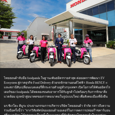
ไทยฮอนด้าจับมือ foodpanda ในฐานะพันธมิตรรายล่าสุด ต่อยอดการพัฒนา EV
Ecosystem สู่ภาคธุรกิจ Food Delivery ด้วยรถจักรยานยนต์ไฟฟ้า Honda BENLY e:
และสถานีสับเปลี่ยนแบตเตอรี่ที่กระจายตัวอยู่ทั่วกรุงเทพฯ เปิดโอกาสให้พันธมิตรไร
เดอร์ของ foodpanda ได้ทดลองขนส่งอาหารให้กับลูกค้าไปพร้อมๆ กับการรักษาสิ่ง
แวดล้อม มุ่งหน้าสู่อนาคตของการคมนาคมในรูปแบบใหม่ เพื่อสังคมเมืองที่ยั่งยืน
มร.ชิเกโตะ คิมูระ ประธานกรรมการบริหาร บริษัท ไทยฮอนด้า จำกัด กล่าวถึงความ
ร่วมมือครั้งนี้ว่า “จากวิสัยทัศน์ของฮอนด้ามอเตอร์ในการลดการปล่อยก๊าซคาร์บอน