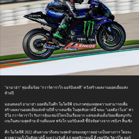
"ยามาฮ่า" ทุ่มเต็มร้อย "กวาร์ตาราโร-มอร์บิเดลลี" หวังสร้างผลงานยอดเยี่ยมส่ง
ท้ายปี
มอนสเตอร์ ยามาฮ่า ยอดทีมในศึก โมโตจีพี ประกาศทุ่มเทสุดความสามารถเพื่อ
สร้างผลงานยอดเยี่ยมส่งท้ายปีที่ บาเลนเซีย ในสุดสัปดาห์นี้ ขณะ "เอลดิอาโบล" ฟา
บิโอ กวาร์ตาราโร รับการลุ้นแชมป์โลกเป็นเรื่องยาก แต่ขอเค้นเต็มร้อยเพื่อสนุกกับ
เกมในสนามสุดท้าย ด้านทีมเมท ฟรังโก มอร์บิเดลลี ชี้ปัจจัยต่างจาก เซปังฯ สิ้นเชิง
ศึก โมโตจีพี 2022 เดินทางมาถึงสนามสุดท้ายของฤดูกาลอย่างเป็นทางการ โดยจะ
ดวลความเร็วในสัปดาห์นี้ ระหว่างวันที่ 4-6 พฤศจิกายนนี้ ที่ เซอร์กิต ริคาร์โด ตอร์