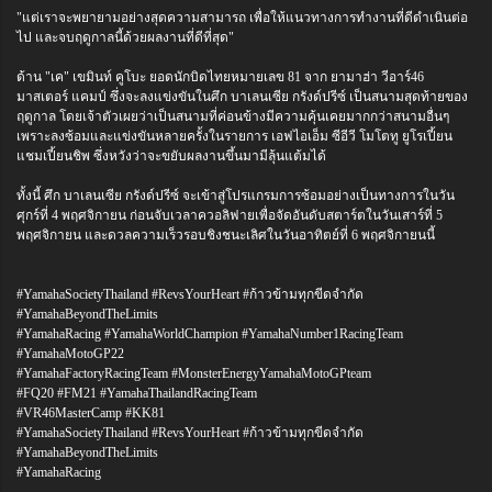
"แต่เราจะพยายามอย่างสุดความสามารถ เพื่อให้แนวทางการทำงานที่ดีดำเนินต่อ
ไป และจบฤดูกาลนี้ด้วยผลงานที่ดีที่สุด"
ด้าน "เค" เขมินท์ คูโบะ ยอดนักบิดไทยหมายเลข 81 จาก ยามาฮ่า วีอาร์46
มาสเตอร์ แคมป์ ซึ่งจะลงแข่งขันในศึก บาเลนเซีย กรังด์ปรีซ์ เป็นสนามสุดท้ายของ
ฤดูกาล โดยเจ้าตัวเผยว่าเป็นสนามที่ค่อนข้างมีความคุ้นเคยมากกว่าสนามอื่นๆ
เพราะลงซ้อมและแข่งขันหลายครั้งในรายการ เอฟไอเอ็ม ซีอีวี โมโตทู ยูโรเปี้ยน
แชมเปี้ยนชิพ ซึ่งหวังว่าจะขยับผลงานขึ้นมามีลุ้นแต้มได้
ทั้งนี้ ศึก บาเลนเซีย กรังด์ปรีซ์ จะเข้าสู่โปรแกรมการซ้อมอย่างเป็นทางการในวัน
ศุกร์ที่ 4 พฤศจิกายน ก่อนจับเวลาควอลิฟายเพื่อจัดอันดับสตาร์ตในวันเสาร์ที่ 5
พฤศจิกายน และดวลความเร็วรอบชิงชนะเลิศในวันอาทิตย์ที่ 6 พฤศจิกายนนี้
#YamahaSocietyThailand #RevsYourHeart #ก้าวข้ามทุกขีดจำกัด
#YamahaBeyondTheLimits
#YamahaRacing #YamahaWorldChampion #YamahaNumber1RacingTeam
#YamahaMotoGP22
#YamahaFactoryRacingTeam #MonsterEnergyYamahaMotoGPteam
#FQ20 #FM21 #YamahaThailandRacingTeam
#VR46MasterCamp #KK81
#YamahaSocietyThailand #RevsYourHeart #ก้าวข้ามทุกขีดจำกัด
#YamahaBeyondTheLimits
#YamahaRacing