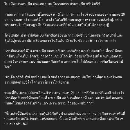
โม เมืองบาเลนเซีย ประเทศสเปน ในรายการ บาเลนเซีย กรังด์ปรีซ์
แม้สถานการณ์ลุ้นแชมป์โลกของ ฟาบิโอ กวาร์ตาราโร เจ้าของรถแข่งหมายเลข 20
จาก มอนสเตอร์ เอเนอร์จี้ ยามาฮ่า โมโตจีพี จะยากสุดๆ เพราะตามหลังจ่าฝูงอย่าง
ฟรานเชสโก บันยาญา ถึง 23 คะแนน แต่ก็ยังมีความเป็นไปได้ทางทฤษฎี
โดยนักบิดเฟรนช์มีเงื่อนไขเดียวคือต้องชนะการแข่งขัน บาเลนเซีย กรังด์ปรีซ์ และ
ลุ้นให้คู่แข่งชาวอิตาเลียนจบเรซในอันดับ 15 ลงไป ซึ่ง กวาร์ตาราโร กล่าวว่า
"เรามีผลงานที่ดีใน มาเลเซีย ผมสนุกกับมันมากจริงๆ และมันยอดเยี่ยมที่เราได้กลับ
มายืนบนโพเดี้ยมอีกครั้ง การคว้าแชมป์โลกเป็นเรื่องยากในตอนนี้ แต่แน่นอนครับ
ผมจะยังคงทุ่มเทแบบเต็มร้อยเหมือนเดิม แต่ผมจะไม่โฟกัสอะไรมากกับเรื่องแชมป์
โลก"
"มันคือ กรังด์ปรีซ์ สุดท้ายของปี ผมต้องการจะสนุกกับมันให้มากที่สุด และสร้างผล
งานที่ดีส่งท้ายปีให้ได้" กวาร์ตาราโร ทิ้งท้าย
ขณะที่ทีมเมทชาวอิตาเลียนเจ้าของหมายเลข 21 อย่าง ฟรังโก มอร์บิเดลลี กล่าวว่า
"เรามีสุดสัปดาห์ที่ยอดเยี่ยมที่ มาเลเซีย แต่ก็น่าเสียดายที่ ลองแล็ป เพนัลตี้ สองครั้ง
มันส่งให้ผมต้องลงไปท้ายแถว เพราะความเร็วของผมดีมากๆ"
"สิ่งเหล่านี้มันสร้างแรงกระตุ้นให้กับทีมช่างและตัวผมเองอย่างมาก กับการแข่งขันที่
บาเลนเซีย มันไม่ง่ายกับแทร็กลักษณะนี้ และด้วยปัจจัยหลายอย่างที่แตกต่างกับ เซ
ปัง อย่างสิ้นเชิง"