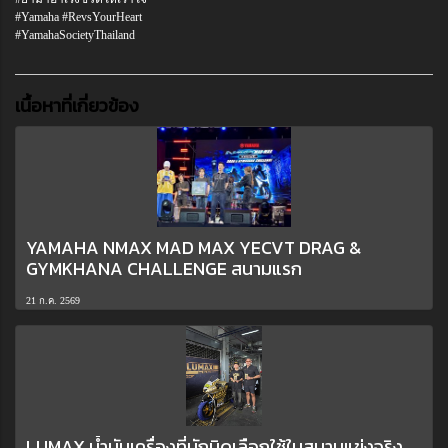
#Yamaha #RevsYourHeart
#YamahaSocietyThailand
เนื้อหาที่เกี่ยวข้อง
YAMAHA NMAX MAD MAX YECVT DRAG &
GYMKHANA CHALLENGE สนามแรก
21 ก.ค. 2569
LUMAX น้ำมันเครื่องที่นักบิดเลือกใช้ในสนามแข่งจริง