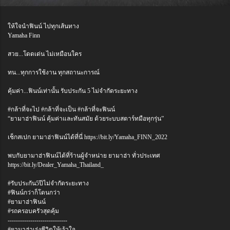
ให้ใจนำฟินน์ ไปทุกเส้นทาง
Yamaha Finn
สวย...โดดเด่น ไม่เหมือนใคร
ทน...ทุกการใช้งาน ทุกสถานะการณ์
คุ้มค่า...ฟินน์เท่านั้น รับประกัน 5 ไม่จำกัดระยะทาง
#กล้าที่จะไป #กล้าที่จะเป็น #กล้าที่จะฟินน์
“ยามาฮ่าฟินน์ คุ้มค่าและทันสมัย ด้วยระบบสตาร์ทมือทุกรุ่น”
เช็กสเปก ยามาฮ่าฟินน์ได้ที่นี่ https://bit.ly/Yamaha_FINN_2022
พบกับยามาฮ่าฟินน์ได้ที่ร้านผู้จำหน่าย ยามาฮ่า ทั่วประเทศ
https://bit.ly/Dealer_Yamaha_Thailand_
#รับประกัน5ปีไม่จำกัดระยะทาง
#ฟินน์กว่าก็โดนกว่า
#ยามาฮ่าฟินน์
#รถครอบครัวสุดคุ้ม
-----------------------------
#ยามาฮ่าเร่งชีวิตให้เร้าใจ