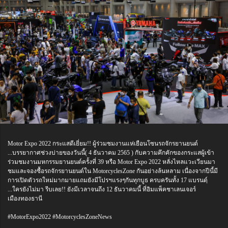
Motor Expo 2022 กระแสดีเยี่ยม!! ผู้ร่วมชมงานแห่เยือนโซนรถจักรยานยนต์
...บรรยากาศช่วงบ่ายของวันนี้( 4 ธันวาคม 2565 ) กับความคึกคักของกระแสผู้เข้า
ร่วมชมงานมหกรรมยานยนต์ครั้งที่ 39 หรือ Motor Expo 2022 หลั่งไหลแวะเวียนมา
ชมและจองซื้อรถจักรยานยนต์ใน MotorcyclesZone กันอย่างล้นหลาม เนื่องจากปีนี้มี
การเปิดตัวรถใหม่มากมายแถมยังมีโปรฯแรงๆกันทุกบูธ ครบครันทั้ง 17 แบรนด์ฺ
...ใครยังไม่มา รีบเลย!! ยังมีเวลาจนถึง 12 ธันวาคมนี้ ที่อิมแพ็คชาเลนเจอร์
เมืองทองธานี
#MotorExpo2022 #MotorcyclesZoneNews