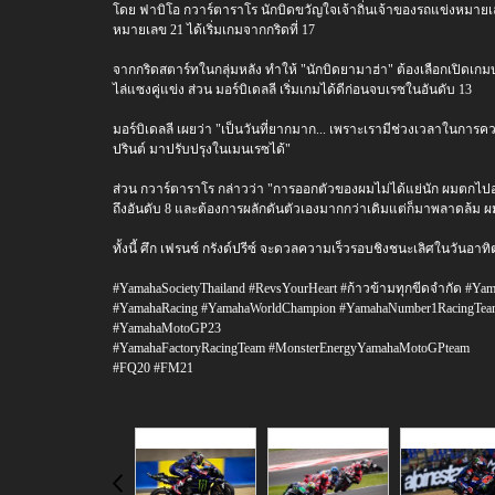
โดย ฟาบิโอ กวาร์ตาราโร นักบิดขวัญใจเจ้าถิ่นเจ้าของรถแข่งหมายเลข
หมายเลข 21 ได้เริ่มเกมจากกริดที่ 17
จากกริดสตาร์ทในกลุ่มหลัง ทำให้ "นักบิดยามาฮ่า" ต้องเลือกเปิดเกมบ
ไล่แซงคู่แข่ง ส่วน มอร์บิเดลลี เริ่มเกมได้ดีก่อนจบเรซในอันดับ 13
มอร์บิเดลลี เผยว่า "เป็นวันที่ยากมาก... เพราะเรามีช่วงเวลาในการคว
ปรินต์ มาปรับปรุงในเมนเรซได้"
ส่วน กวาร์ตาราโร กล่าวว่า "การออกตัวของผมไม่ได้แย่นัก ผมตกไป
ถึงอันดับ 8 และต้องการผลักดันตัวเองมากกว่าเดิมแต่ก็มาพลาดล้ม ผ
ทั้งนี้ ศึก เฟรนช์ กรังด์ปรีซ์ จะดวลความเร็วรอบชิงชนะเลิศในวัน
#YamahaSocietyThailand #RevsYourHeart #ก้าวข้ามทุกขีดจำกัด #Ya
#YamahaRacing #YamahaWorldChampion #YamahaNumber1RacingTe
#YamahaMotoGP23
#YamahaFactoryRacingTeam #MonsterEnergyYamahaMotoGPteam
#FQ20 #FM21