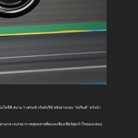
ตจีพี สนาม 5 เฟรนช์ กรังด์ปรีซ์ หลังผ่านรอบ "สปรินต์" หวังนำ
่งเศส ท่ามกลางบรรยากาศสุดคลาสสิคและเสียงเชียร์สุดเร้าใจของแฟนๆ