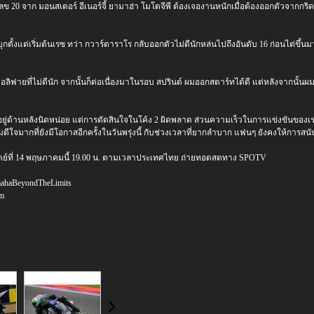
 20 จาก มอนสเตอร์ อีเนอร์จี้ ยามาฮ่า โมโตจีพี ต้องเจองานหนักเมื่อต้องออกตัวจากกริดท
ุกตั้งแต่เริ่มต้นเรซ ทว่า กวาร์ตาราโร กลับออกตัวไม่ดีนักหล่นไปถึงอันดับ 16 ก่อนไต่ข
อลิฟายที่ไม่ดีนัก จากนั้นก็ต่อเนื่องมาในรอบ สปรินต์ ผมออกสตาร์ทได้ดี แต่หลังจากนั้นผ
อยู่ด้านหลังนิดหน่อย แต่การตัดสินใจในโค้ง 2 ผิดพลาด ส่วนความเร็วในการแข่งขันของ
มดีใจมากที่ยังมีโอกาสอีกครั้งในวันพรุ่งนี้ กับช่วงเวลาที่ยากลำบาก แฟนๆ ยังคงให้กา
อาทิตย์ที่ 14 พฤษภาคมนี้ 19.00 น. ตามเวลาประเทศไทย ถ่ายทอดสดทาง SPOTV
mahaBeyondTheLimits
am