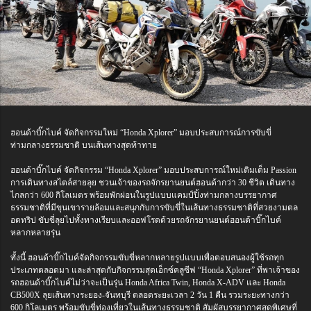
ฮอนด้าบิ๊กไบค์ จัดกิจกรรมใหม่ “Honda Xplorer” มอบประสบการณ์การขับขี่
ท่ามกลางธรรมชาติ บนเส้นทางสุดท้าทาย
ฮอนด้าบิ๊กไบค์ จัดกิจกรรม “Honda Xplorer” มอบประสบการณ์ใหม่เติมเต็ม Passion
การเดินทางสไตล์สายลุย ชวนเจ้าของรถจักรยานยนต์ฮอนด้ากว่า 30 ชีวิต เดินทาง
ไกลกว่า 600 กิโลเมตร พร้อมพักผ่อนในรูปแบบแคมป์ปิ้งท่ามกลางบรรยากาศ
ธรรมชาติที่มีขุนเขารายล้อมและสนุกกับการขับขี่ในเส้นทางธรรมชาติที่สวยงามตล
อดทริป ขับขี่ลุยไปทั้งทางเรียบและออฟโรดด้วยรถจักรยานยนต์ฮอนด้าบิ๊กไบค์
หลากหลายรุ่น
ทั้งนี้ ฮอนด้าบิ๊กไบค์จัดกิจกรรมขับขี่หลากหลายรูปแบบเพื่อตอบสนองผู้ใช้รถทุก
ประเภทตลอดมา และล่าสุดกับกิจกรรมสุดเอ็กซ์คลูซีฟ “Honda Xplorer” ที่พาเจ้าของ
รถฮอนด้าบิ๊กไบค์ไม่ว่าจะเป็นรุ่น Honda Africa Twin, Honda X-ADV และ Honda
CB500X ลุยเส้นทางระยอง-จันทบุรี ตลอดระยะเวลา 2 วัน 1 คืน รวมระยะทางกว่า
600 กิโลเมตร พร้อมขับขี่ท่องเที่ยวในเส้นทางธรรมชาติ สัมผัสบรรยากาศสุดพิเศษที่