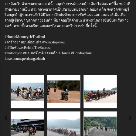
รายล้อมไปด้วยขุนเขาและแม่น้ำ สนุกกับการพักแรมค้างคืนสไตล์แคมป์ปิ้ง ชมวิวที่
สวยงามยามเย็น ท่ามกลางอากาศเย็นสบายบนยอดเขา ดอยสะเก็ด จังหวัดจันทบุรี
โดยลูกค้าผู้ร่วมงานยังได้มีโอกาสฝึกฝนทักษะการขับขี่แนวแอดเวนเจอร์เพิ่มเติม
จากผู้เชี่ยวชาญจากทางฮอนด้า ที่มาคอยให้คำแนะนำเทคนิคการขับขี่บนเส้นทาง
สุดท้าทาย ทั้งทางเรียบและออฟโรดตลอดทริปการขับขี่ครั้งนี้
#HondaMotorcycleThailand
#รถจักรยานยนต์ฮอนด้า #Whatstopsyou
# #ThePowerBehindTheSuccess
#motorcycle #มอเตอร์ไซค์ #ฮอนด้า #Honda #Hondaxplore
#maximumspeedmagazineth