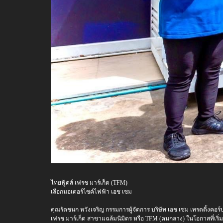
ไทยฟู้ดส์ เฟรช มาร์เก็ต (TFM)
เลือกมอเตอร์ไซค์ไฟฟ้า เอช เซม
คุณรัตชนก หวังเจริญ กรรมการผู้จัดการ บริษัท เอช เซม เทรดดิ้งคอร์
เฟรช มาร์เก็ต สาขาแฉล้มนิมิตร หรือ TFM (คนกลาง) ในโอกาสที่เริ