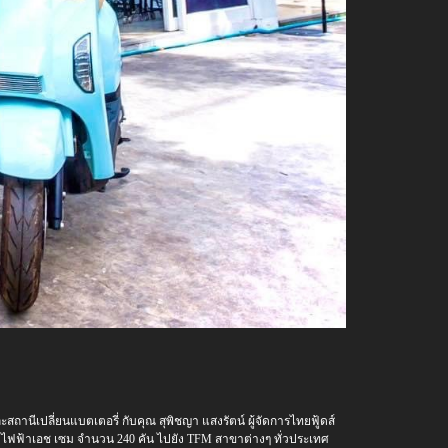
ถานีเปลี่ยนแบตเตอรี่ กับคุณ สุพิชญา แสงรัตน์ ผู้จัดการไทยฟู้ดส์
ค์ไฟฟ้าเอช เซม จำนวน 240 คัน ไปยัง TFM สาขาต่างๆ ทั่วประเทศ