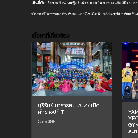
เป็นที่เรียบร้อย ณ ร้านไทยฟู้ดส์ เฟรช มาร์เก็ต สาขาแฉล้มนิมิตร กรุง
#hsem #Hsemmotor #ev #รถมอเตอร์ไซค์ไฟฟ้า #deliverybike #tfm #ไ
เนื้อหาที่เกี่ยวข้อง
บุรีรัมย์ มาราธอน 2027 เปิด
ศักราชปีที่ 11
YA
YEC
21 ก.ค. 2569
GY
สนา