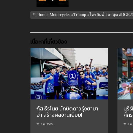
#TriumphMotorcycles #Triump #ไทรอัมพ์ #ล่าสุด #DGR20
เนื้อหาที่เกี่ยวข้อง
กัส ธีรไนย นักบิดดาวรุ่งยามา
บุรี
ฮ่า สร้างผลงานเยี่ยม!
ศักรา
21 ก.ค. 2569
21 ก.ค.