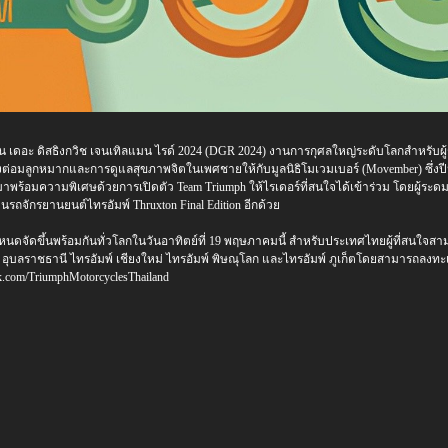
าน เดอะ ดิสธิงกวิช เจนเทิลแมน ไรด์ 2024 (DGR 2024) งานการกุศลใหญ่ระดับโลกสำหรับผู้
ต่อมลูกหมากและการดูแลสุขภาพจิตในเพศชายให้กับมูลนิธิโมเวมเบอร์ (Movember) ซึ่งปีนี้ไท
มาพร้อมความพิเศษด้วยการเปิดตัว Team Triumph ให้ไรเดอร์ที่สนใจได้เข้าร่วม โดยผู้ระดมท
รถจักรยานยนต์ไทรอัมพ์ Thruxton Final Edition อีกด้วย
ดจัดขึ้นพร้อมกันทั่วโลกในวันอาทิตย์ที่ 19 พฤษภาคมนี้ สำหรับประเทศไทยผู้ที่สนใจสาม
อุบลราชธานี ไทรอัมพ์ เชียงใหม่ ไทรอัมพ์ พิษณุโลก และไทรอัมพ์ ภูเก็ตโดยสามารถลงทะเบีย
k.com/TriumphMotorcyclesThailand