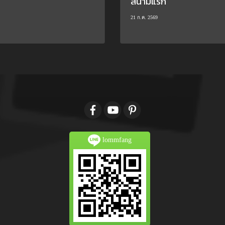
สนามแรก
21 ก.ค. 2569
lommfang