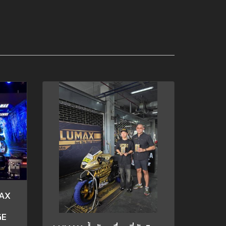
AX
GE