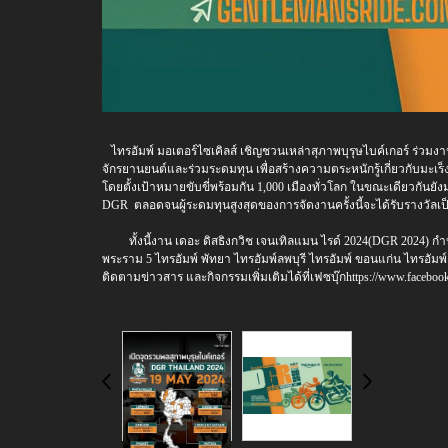
ไทรอัมพ์ มอเตอร์ไซเคิลส์ เชิญชวนเหล่าสุภาพบุรุษไบค์เกอร์ ร่วมง
จักรยานยนต์และร่วมระดมทุน เพื่อสร้างความตระหนักรู้เกี่ยวกับมะเร็ง
โดยตั้งเป้าหมายขับขี่พร้อมกัน 1,000 เมืองทั่วโลก ในขณะเดียวกันยัง
DGR ตลอดจนผู้ระดมทุนสูงสุดของการจัดงานครั้งนี้จะได้รับรางวัลเป็น
ทั้งนี้งาน เดอะ ดิสธิงกวิช เจนเทิลแมน ไรด์ 2024(DGR 2024) กำหน
พระราม 5 ไทรอัมพ์ พัทยา ไทรอัมพ์ลพบุรี ไทรอัมพ์ ขอนแก่น ไทรอัมพ์ 
ติดตามข่าวสาร และกิจกรรมเพิ่มเติมได้ที่เฟซบุ๊กhttps://www.faceboo