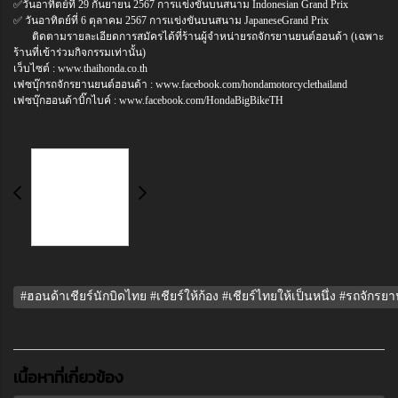
✅วันอาทิตย์ที่ 29 กันยายน 2567 การแข่งขันบนสนาม Indonesian Grand Prix
✅ วันอาทิตย์ที่ 6 ตุลาคม 2567 การแข่งขันบนสนาม JapaneseGrand Prix
ติดตามรายละเอียดการสมัครได้ที่ร้านผู้จำหน่ายรถจักรยานยนต์ฮอนด้า (เฉพาะ
ร้านที่เข้าร่วมกิจกรรมเท่านั้น)
เว็บไซต์ : www.thaihonda.co.th
เฟซบุ๊กรถจักรยานยนต์ฮอนด้า : www.facebook.com/hondamotorcyclethailand
เฟซบุ๊กฮอนด้าบิ๊กไบค์ : www.facebook.com/HondaBigBikeTH
#ฮอนด้าเชียร์นักบิดไทย #เชียร์ให้ก้อง #เชียร์ไทยให้เป็นหนึ่ง #รถจ
เนื้อหาที่เกี่ยวข้อง