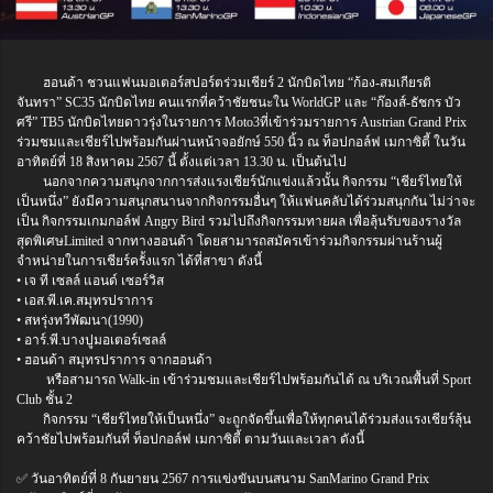
ฮอนด้า ชวนแฟนมอเตอร์สปอร์ตร่วมเชียร์ 2 นักบิดไทย “ก้อง-สมเกียรติ
จันทรา” SC35 นักบิดไทย คนแรกที่คว้าชัยชนะใน WorldGP และ “ก๊องส์-ธัชกร บัว
ศรี” TB5 นักบิดไทยดาวรุ่งในรายการ Moto3ที่เข้าร่วมรายการ Austrian Grand Prix
ร่วมชมและเชียร์ไปพร้อมกันผ่านหน้าจอยักษ์ 550 นิ้ว ณ ท็อปกอล์ฟ เมกาซิตี้ ในวัน
อาทิตย์ที่ 18 สิงหาคม 2567 นี้ ตั้งแต่เวลา 13.30 น. เป็นต้นไป
นอกจากความสนุกจากการส่งแรงเชียร์นักแข่งแล้วนั้น กิจกรรม “เชียร์ไทยให้
เป็นหนึ่ง” ยังมีความสนุกสนานจากกิจกรรมอื่นๆ ให้แฟนคลับได้ร่วมสนุกกัน ไม่ว่าจะ
เป็น กิจกรรมเกมกอล์ฟ Angry Bird รวมไปถึงกิจกรรมทายผล เพื่อลุ้นรับของรางวัล
สุดพิเศษLimited จากทางฮอนด้า โดยสามารถสมัครเข้าร่วมกิจกรรมผ่านร้านผู้
จำหน่ายในการเชียร์ครั้งแรก ได้ที่สาขา ดังนี้
• เจ ที เซลล์ แอนด์ เซอร์วิส
• เอส.พี.เค.สมุทรปราการ
• สหรุ่งทวีพัฒนา(1990)
• อาร์.พี.บางปูมอเตอร์เซลล์
• ฮอนด้า สมุทรปราการ จากฮอนด้า
หรือสามารถ Walk-in เข้าร่วมชมและเชียร์ไปพร้อมกันได้ ณ บริเวณพื้นที่ Sport
Club ชั้น 2
กิจกรรม “เชียร์ไทยให้เป็นหนึ่ง” จะถูกจัดขึ้นเพื่อให้ทุกคนได้ร่วมส่งแรงเชียร์ลุ้น
คว้าชัยไปพร้อมกันที่ ท็อปกอล์ฟ เมกาซิตี้ ตามวันและเวลา ดังนี้
✅ วันอาทิตย์ที่ 8 กันยายน 2567 การแข่งขันบนสนาม SanMarino Grand Prix