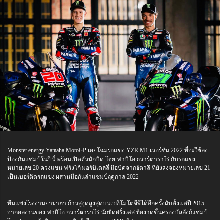
Monster energy Yamaha MotoGP เผยโฉมรถแข่ง YZR-M1 เวอร์ชั่น 2022 ที่จะใช้ลง
ป้องกันแชมป์ในปีนี้ พร้อมเปิดตัวนักบิด โดย ฟาบิโอ กวาร์ตาราโร่ กับรถแข่ง
หมายเลข 20 ควงแขน ฟรังโก้ มอร์บิเดลลี่ มือบิดจากอิตาลี ที่ยังคงจองหมายเลข 21
เป็นเบอร์ติดรถแข่ง ผสานมือกันล่าแชมป์ฤดูกาล 2022
ทีมแข่งโรงงานยามาฮ่า ก้าวสู่จุดสูงสุดบนเวทีโมโตจีพีได้อีกครั้งนับตั้งแต่ปี 2015
จากผลงานของ ฟาบิโอ กวาร์ตาราโร่ นักบิดฝรั่งเศส ที่ผงาดขึ้นครองบัลลังก์แชมป์