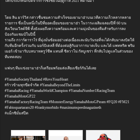
โลกประเภทนักบิดจากการชิงชัยในฤดูกาล 2021 ที่ผ่านมา
โดย ลิน ยาร์วิส กล่าวชื่นชมความสำเร็จของยามาฮ่าบนเวทีความเร็วหลากหลาย
รายการ ซึ่งเป็นหนึ่งในปีที่ยอดเยี่ยมของยามาฮ่า ในวาระเฉลิมฉลองปีที่ 60 บน
สังเวียนเวิลด์จีพี ทั้งยังเผยถึงความพร้อมและความมุ่งมั่นของทีมสำหรับการลง
ป้องกันแชมป์ในปีนี้
รวมถึง กวาร์ตาราโร่ ที่มุ่งมั่นซ้อมอย่างต่อเนื่องและนับวันรอที่จะได้กลับมาลงบิดให้
กับทีมอีกครั้งร่วมกับ มอร์บิเดลลี่ ที่ต้องต่อสู้กับอาการบาดเจ็บ และได้ แพททริค พริม
เมอร์ เข้ามารับบทบาทครูว์ชีพ แทนที่ ซิลวาโน่ กัลบูเซร่า ที่กลับไปดูแลในส่วนของ
ทีมทดสอบ
แฟนๆ ทีมแข่งยามาฮ่าก็เตรียมพร้อมส่งเสียงเชียร์กันได้เลย
#YamahaSocietyThailand #RevsYourHeart
#ก้าวข้ามทุกขีดจำกัด #YamahaBeyondTheLimits
#YamahaRacing #YamahaWorldChampion #YamahaNumber1RacingTeam
#YamahaMotoGP22
#YamahaFactoryRacingTeam #MonsterEnergyYamahaMotoGPteam #FQ20 #FM21
#Fabioquartararo20 #frankymorbido #maximumspeedmagazineth
#แม็กซิมั่มสปีด