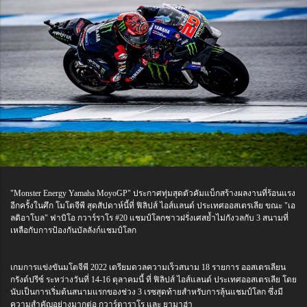
"Monster Energy Yamaha MoyoGP" ประกาศทุ่มสุดตัวคัมแบ็กสร้างผลงานที่ร้อนแรง
อีกครั้งในศึก โมโตจีพี สุดสัปดาห์นี้ที่ ฟิลิปส์ ไอส์แลนด์ ประเทศออสเตรเลีย ขณะ "เอ
ลดิอาโบล" ฟาบิโอ กวาร์ราโร #20 แชมป์โลกชาวฝรั่งเศสย้ำไม่กังวลกับ 3 สนามที่
เหลือกับการป้องกันบัลลังก์แชมป์โลก
เกมการแข่งขันมโตจีพี 2022 เตรียมดวลความเร็วสนาม 18 รายการ ออสเตรเลียน
กรังด์ปรีซ์ ระหว่างวันที่ 14-16 ตุลาคมนี้ ที่ ฟิลิปส์ ไอส์แลนด์ ประเทศออสเตรเลีย โดย
นับเป็นการเริ่มต้นสนามแรกของช่วง 3 เรซสุดท้ายสำหรับการลุ้นแชมป์โลก ซึ่งมี
ความสำคัญอย่างมากต่อ กวาร์ตาราโร และ ยามาฮ่า