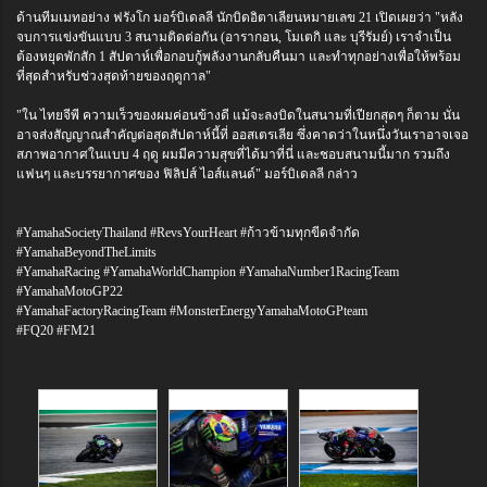
ด้านทีมเมทอย่าง ฟรังโก มอร์บิเดลลี นักบิดอิตาเลียนหมายเลข 21 เปิดเผยว่า "หลัง
จบการแข่งขันแบบ 3 สนามติดต่อกัน (อารากอน, โมเตกิ และ บุรีรัมย์) เราจำเป็น
ต้องหยุดพักสัก 1 สัปดาห์เพื่อกอบกู้พลังงานกลับคืนมา และทำทุกอย่างเพื่อให้พร้อม
ที่สุดสำหรับช่วงสุดท้ายของฤดูกาล"
"ใน ไทยจีพี ความเร็วของผมค่อนข้างดี แม้จะลงบิดในสนามที่เปียกสุดๆ ก็ตาม นั่น
อาจส่งสัญญาณสำคัญต่อสุดสัปดาห์นี้ที่ ออสเตรเลีย ซึ่งคาดว่าในหนึ่งวันเราอาจเจอ
สภาพอากาศในแบบ 4 ฤดู ผมมีความสุขที่ได้มาที่นี่ และชอบสนามนี้มาก รวมถึง
แฟนๆ และบรรยากาศของ ฟิลิปส์ ไอส์แลนด์" มอร์บิเดลลี กล่าว
#YamahaSocietyThailand #RevsYourHeart #ก้าวข้ามทุกขีดจำกัด
#YamahaBeyondTheLimits
#YamahaRacing #YamahaWorldChampion #YamahaNumber1RacingTeam
#YamahaMotoGP22
#YamahaFactoryRacingTeam #MonsterEnergyYamahaMotoGPteam
#FQ20 #FM21