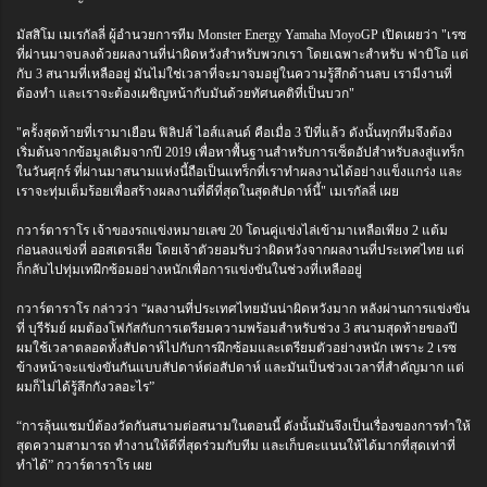
มัสสิโม เมเรกัลลี่ ผู้อำนวยการทีม Monster Energy Yamaha MoyoGP เปิดเผยว่า "เรซ
ที่ผ่านมาจบลงด้วยผลงานที่น่าผิดหวังสำหรับพวกเรา โดยเฉพาะสำหรับ ฟาบิโอ แต่
กับ 3 สนามที่เหลืออยู่ มันไม่ใช่เวลาที่จะมาจมอยู่ในความรู้สึกด้านลบ เรามีงานที่
ต้องทำ และเราจะต้องเผชิญหน้ากับมันด้วยทัศนคติที่เป็นบวก"
"ครั้งสุดท้ายที่เรามาเยือน ฟิลิปส์ ไอส์แลนด์ คือเมื่อ 3 ปีที่แล้ว ดังนั้นทุกทีมจึงต้อง
เริ่มต้นจากข้อมูลเดิมจากปี 2019 เพื่อหาพื้นฐานสำหรับการเซ็ตอัปสำหรับลงสู่แทร็ก
ในวันศุกร์ ที่ผ่านมาสนามแห่งนี้ถือเป็นแทร็กที่เราทำผลงานได้อย่างแข็งแกร่ง และ
เราจะทุ่มเต็มร้อยเพื่อสร้างผลงานที่ดีที่สุดในสุดสัปดาห์นี้" เมเรกัลลี่ เผย
กวาร์ตาราโร เจ้าของรถแข่งหมายเลข 20 โดนคู่แข่งไล่เข้ามาเหลือเพียง 2 แต้ม
ก่อนลงแข่งที่ ออสเตรเลีย โดยเจ้าตัวยอมรับว่าผิดหวังจากผลงานที่ประเทศไทย แต่
ก็กลับไปทุ่มเทฝึกซ้อมอย่างหนักเพื่อการแข่งขันในช่วงที่เหลืออยู่
กวาร์ตาราโร กล่าวว่า “ผลงานที่ประเทศไทยมันน่าผิดหวังมาก หลังผ่านการแข่งขัน
ที่ บุรีรัมย์ ผมต้องโฟกัสกับการเตรียมความพร้อมสำหรับช่วง 3 สนามสุดท้ายของปี
ผมใช้เวลาตลอดทั้งสัปดาห์ไปกับการฝึกซ้อมและเตรียมตัวอย่างหนัก เพราะ 2 เรซ
ข้างหน้าจะแข่งขันกันแบบสัปดาห์ต่อสัปดาห์ และมันเป็นช่วงเวลาที่สำคัญมาก แต่
ผมก็ไม่ได้รู้สึกกังวลอะไร”
“การลุ้นแชมป์ต้องวัดกันสนามต่อสนามในตอนนี้ ดังนั้นมันจึงเป็นเรื่องของการทำให้
สุดความสามารถ ทำงานให้ดีที่สุดร่วมกับทีม และเก็บคะแนนให้ได้มากที่สุดเท่าที่
ทำได้” กวาร์ตาราโร เผย