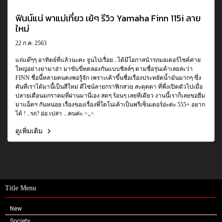
ฟินน์แน่ พาแม่เที่ยว เย้ๆ รีวิว Yamaha Finn 115i ลาย
ใหม่
22 ก.ค. 2563
แถ่แด๊ๆๆ อาทิตย์ที่แล้วนะคะ จูนไปเรื่อย...ได้มีโอกาสนำรถมอเตอร์ไซค์ค่าย
ใหญ่อย่างยามาฮ่า มาขับขี่ทดลองกันแบบชิลล์ๆ ตามชื่อรุ่นเค้าเลยล่ะว่า
FINN ชื่อนี้หลายคนคงพอรู้จัก เพราะเค้าขึ้นชื่อเรื่องประหยัดน้ำมันมากๆ ซึ่ง
คันที่เราได้มานี้เป็นสีใหม่ ดีไซน์ลายกราฟิกสวย สะดุดตา ที่พึ่งเปิดตัวไปเมื่อ
ปลายเดือนมกราคมที่ผ่านมานี่เอง สดๆ ร้อนๆ เลยทีเดียว งานนี้เราก็เลยขอยืม
มาแอ็คฯ กันหน่อย เรื่องของเรื่องพี่โตโน่เค้าเป็นพรีเซ็นเตอร์อ่ะค่ะ 555+ อยาก
ได้ ! ..รถ? อ่อ เปล่า ...คนค่ะ >,,<
ดูเพิ่มเติม
Title Menu
New
Society